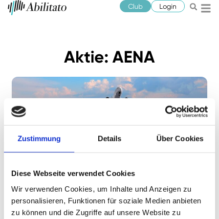
Club
Login
Aktie: AENA
Zustimmung
Details
Über Cookies
Jonathan Neuscheler
Juli 19, 2024
Flughafenaktien im Vergleich: Welcher
Diese Webseite verwendet Cookies
Airport Betreiber ist die beste Wahl?
Wir verwenden Cookies, um Inhalte und Anzeigen zu
personalisieren, Funktionen für soziale Medien anbieten
Kürzlich haben wir euch die Fraport Aktie vorgestellt,
zu können und die Zugriffe auf unsere Website zu
der Investment Case ist sehr spannend. Doch sind