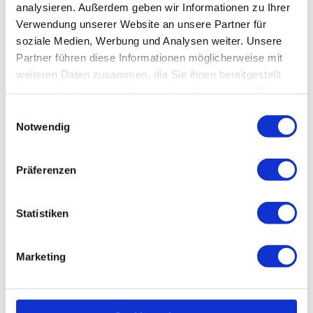
andere Flughafenaktien noch interessanter? Hier
analysieren. Außerdem geben wir Informationen zu Ihrer
kommt der große Vergleich von Fraport, Flughafen
Verwendung unserer Website an unsere Partner für
Zürich, Flughafen Wien, AENA und Athens
soziale Medien, Werbung und Analysen weiter. Unsere
International Airport.
Partner führen diese Informationen möglicherweise mit
weiteren Daten zusammen, die Sie ihnen bereitgestellt
Jetzt lesen
haben oder die sie im Rahmen Ihrer Nutzung der Dienste
gesammelt haben.
Einwilligungsauswahl
Notwendig
Präferenzen
Statistiken
Marketing