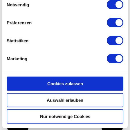
Notwendig
Endlich ist er da: Warren Buffetts Brief an die
Aktionäre. Wir haben die Top 5 Highlights
herausgepickt. Was der erfolgreichste Investor der
Präferenzen
Welt mit mehr als 80 Jahren Erfahrung zu sagen hat
und was du daraus lernen kannst, erfährst du jetzt
im Artikel.
Statistiken
Jetzt lesen
Marketing
Cookies zulassen
Auswahl erlauben
Nur notwendige Cookies