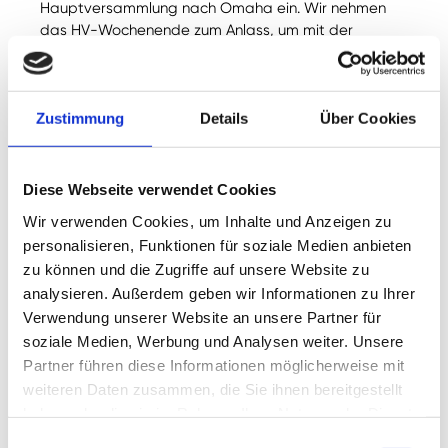
Hauptversammlung nach Omaha ein. Wir nehmen
das HV-Wochenende zum Anlass, um mit der
Wirtschaftsjournalistin und Buffett-Kennerin Dr.
Gisela Baur ein Interview zu führen. Sie befindet sich
gerade vor Ort in den USA. Lest selbst, welche gut
gehüteten Buffett-Geheimnisse wir ihr entlocken
Zustimmung
Details
Über Cookies
konnten.
Jetzt lesen
Diese Webseite verwendet Cookies
Wir verwenden Cookies, um Inhalte und Anzeigen zu
personalisieren, Funktionen für soziale Medien anbieten
zu können und die Zugriffe auf unsere Website zu
analysieren. Außerdem geben wir Informationen zu Ihrer
Verwendung unserer Website an unsere Partner für
soziale Medien, Werbung und Analysen weiter. Unsere
Partner führen diese Informationen möglicherweise mit
Jonathan Neuscheler
März 1, 2023
weiteren Daten zusammen, die Sie ihnen bereitgestellt
Das sind die 5 Highlights aus Warren
haben oder die sie im Rahmen Ihrer Nutzung der Dienste
Buffetts Brief an die Aktionäre (2023)
gesammelt haben.
Einwilligungsauswahl