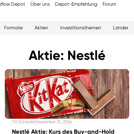
flow Depot
Über uns
Depot-Empfehlung
Forum
Formate
Aktien
Investitionsthemen
Länder
Aktie: Nestlé
Till Schwalm
Dezember 15, 2024
Nestlé Aktie: Kurs des Buy-and-Hold