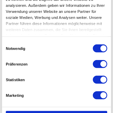
ist, haben sich die Bewertungen reduziert (niedrigste
analysieren. Außerdem geben wir Informationen zu Ihrer
KGVs der letzten zehn Jahre). Hier kommt der große
Verwendung unserer Website an unsere Partner für
Vergleich von Diageo, Pernod Ricard, Brown-
soziale Medien, Werbung und Analysen weiter. Unsere
Forman, Campari, Rémy Cointreau und Laurent-
Partner führen diese Informationen möglicherweise mit
Perrier.
weiteren Daten zusammen, die Sie ihnen bereitgestellt
Jetzt lesen
haben oder die sie im Rahmen Ihrer Nutzung der Dienste
gesammelt haben.
Einwilligungsauswahl
Notwendig
Präferenzen
Statistiken
Marketing