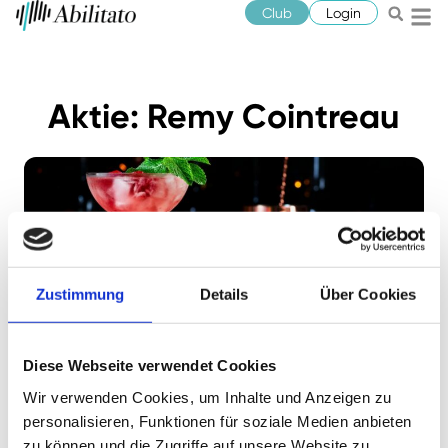
Club
Login
Aktie: Remy Cointreau
Zustimmung
Details
Über Cookies
Jonathan Neuscheler
September 24, 2024
Spirituosenaktien im Vergleich: Wo
Diese Webseite verwendet Cookies
gibt es die meisten Prozente?
Wir verwenden Cookies, um Inhalte und Anzeigen zu
Mit den Kursen der Spirituosenaktien ging es steil
personalisieren, Funktionen für soziale Medien anbieten
nach unten. Weil die Ertragskraft stabil geblieben
zu können und die Zugriffe auf unsere Website zu