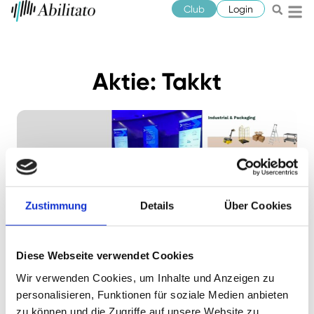
Club
Login
Aktie: Takkt
Zustimmung
Details
Über Cookies
Jonathan Neuscheler
Dezember 6, 2023
CFO-Interview TAKKT AG: „In
Diese Webseite verwendet Cookies
schwierigen Zeiten erzielen wir einen
besonders hohen Cashflow“
Wir verwenden Cookies, um Inhalte und Anzeigen zu
personalisieren, Funktionen für soziale Medien anbieten
Auf dem Eigenkapitalforum 2023 haben wir ein CFO-
zu können und die Zugriffe auf unsere Website zu