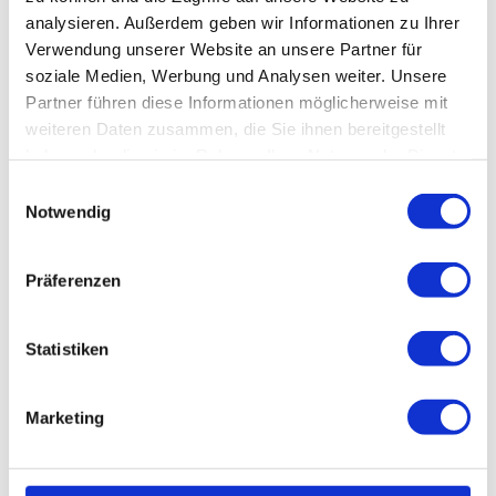
Interview mit Lars Bolscho geführt. Der
analysieren. Außerdem geben wir Informationen zu Ihrer
Finanzvorstand erklärt, warum TAKKT gerade in
Verwendung unserer Website an unsere Partner für
schwierigen Zeiten einen besonders hohen Cashflow
soziale Medien, Werbung und Analysen weiter. Unsere
erzielt. Außerdem stellt er uns die Wachstumspläne
Partner führen diese Informationen möglicherweise mit
der kommenden Jahre vor.
weiteren Daten zusammen, die Sie ihnen bereitgestellt
Jetzt lesen
haben oder die sie im Rahmen Ihrer Nutzung der Dienste
gesammelt haben.
Einwilligungsauswahl
Notwendig
Präferenzen
Statistiken
Marketing