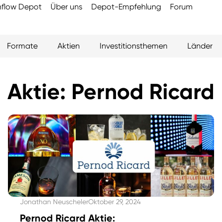
flow Depot
Über uns
Depot-Empfehlung
Forum
Formate
Aktien
Investitionsthemen
Länder
Aktie: Pernod Ricard
Jonathan Neuscheler
Oktober 29, 2024
Pernod Ricard Aktie: