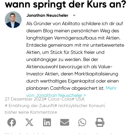
wann springt der Kurs an?
Jonathan Neuscheler
Als Gründer von Abilitato schildere ich dir auf
diesem Blog meinen persönlichen Weg des
langfristigen Vermögensaufbaus mit Aktien.
Entdecke gemeinsam mit mir unterbewertete
Aktien, um Stück für Stück freier und
unabhängiger zu werden. Bei der
Aktienauswahl bevorzuge ich als Value-
Investor Aktien, deren Marktkapitalisierung
durch werthaltiges Eigenkapital oder einen
planbaren Cashflow abgesichert ist.
Mehr
von Jonathan Neuscheler >
27. Dezember 2023
#
Coca-Cola
#
USA
#
Ernährung der Zukunft
#
nichtzyklischer Konsum
bisher keine Kommentare