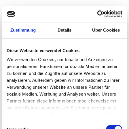
6,3 % Rendite pro Jahr sind für eine langfristige
Aktienanlage nicht gerade viel. Doch Anleger sollten
nicht vergessen, dass die Coca-Cola Aktie ein besonders
krisensicheres Wertpapier mit geringen
Zustimmung
Details
Über Cookies
Kursschwankungen ist.
Und (so viel vorweg) in Zukunft könnte die Rendite
Diese Webseite verwendet Cookies
durchaus höher ausfallen. Doch bevor wir endlich auf die
Wir verwenden Cookies, um Inhalte und Anzeigen zu
Bewertung schauen, setzen wir uns noch kurz mit der
personalisieren, Funktionen für soziale Medien anbieten
aktuellen Geschäftsentwicklung auseinander.
zu können und die Zugriffe auf unsere Website zu
analysieren. Außerdem geben wir Informationen zu Ihrer
Verwendung unserer Website an unsere Partner für
soziale Medien, Werbung und Analysen weiter. Unsere
Folge uns auf X und Instagram
Partner führen diese Informationen möglicherweise mit
weiteren Daten zusammen, die Sie ihnen bereitgestellt
Fast täglich bieten wir dir auf X und Instagram
haben oder die sie im Rahmen Ihrer Nutzung der Dienste
interessante Einblicke in unsere Arbeit. Sei hautnah dabei,
gesammelt haben.
wenn wir uns auf die Suche nach unterbewerteten Aktien
Einwilligungsauswahl