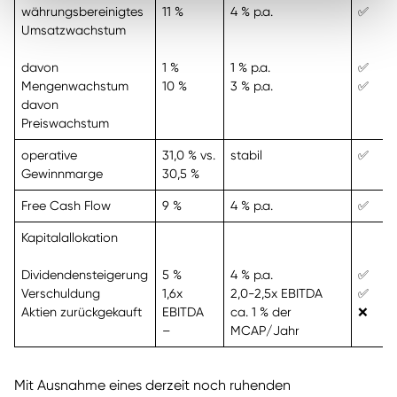
währungsbereinigtes
11 %
4 % p.a.
✅
Umsatzwachstum
davon
1 %
1 % p.a.
✅
Mengenwachstum
10 %
3 % p.a.
✅
davon
Preiswachstum
operative
31,0 % vs.
stabil
✅
Gewinnmarge
30,5 %
Free Cash Flow
9 %
4 % p.a.
✅
Kapitalallokation
Dividendensteigerung
5 %
4 % p.a.
✅
Verschuldung
1,6x
2,0-2,5x EBITDA
✅
Aktien zurückgekauft
EBITDA
ca. 1 % der
❌
–
MCAP/Jahr
Mit Ausnahme eines derzeit noch ruhenden