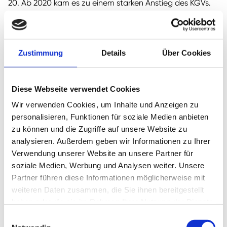
20. Ab 2020 kam es zu einem starken Anstieg des KGVs.
Nun deuten sich ein schwieriges Marktumfeld, eine
sinkende Gewinnmarge und die Rückkehr der Zinsen an.
Folglich kehrt die STEICO Aktie wieder in alte
Zustimmung
Details
Über Cookies
Bewertungsregionen zurück.
Durch den Kursrückgang ist die Bewertung auf das 13-
Diese Webseite verwendet Cookies
fache KGV (2022e) gesunken. Ist die STEICO Aktie damit
nun preiswert?
Wir verwenden Cookies, um Inhalte und Anzeigen zu
personalisieren, Funktionen für soziale Medien anbieten
zu können und die Zugriffe auf unsere Website zu
analysieren. Außerdem geben wir Informationen zu Ihrer
Verwendung unserer Website an unsere Partner für
soziale Medien, Werbung und Analysen weiter. Unsere
Partner führen diese Informationen möglicherweise mit
weiteren Daten zusammen, die Sie ihnen bereitgestellt
haben oder die sie im Rahmen Ihrer Nutzung der Dienste
gesammelt haben.
Einwilligungsauswahl
Bildquelle:
Aktienfinder.net
.