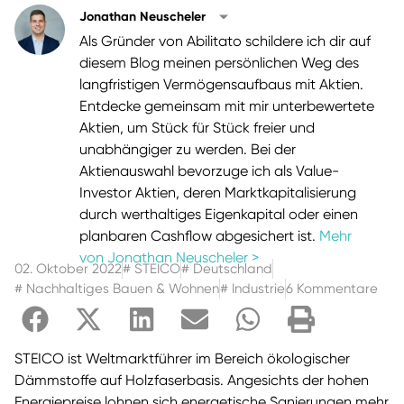
Jonathan Neuscheler
Als Gründer von Abilitato schildere ich dir auf
diesem Blog meinen persönlichen Weg des
langfristigen Vermögensaufbaus mit Aktien.
Entdecke gemeinsam mit mir unterbewertete
Aktien, um Stück für Stück freier und
unabhängiger zu werden. Bei der
Aktienauswahl bevorzuge ich als Value-
Investor Aktien, deren Marktkapitalisierung
durch werthaltiges Eigenkapital oder einen
planbaren Cashflow abgesichert ist.
Mehr
von Jonathan Neuscheler >
02. Oktober 2022
#
STEICO
#
Deutschland
#
Nachhaltiges Bauen & Wohnen
#
Industrie
6 Kommentare
STEICO ist Weltmarktführer im Bereich ökologischer
Dämmstoffe auf Holzfaserbasis. Angesichts der hohen
Energiepreise lohnen sich energetische Sanierungen mehr