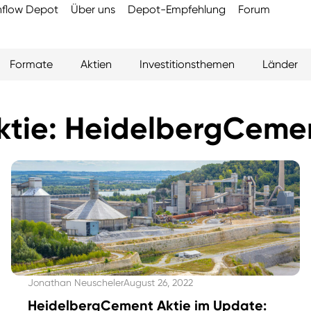
flow Depot
Über uns
Depot-Empfehlung
Forum
Formate
Aktien
Investitionsthemen
Länder
ktie: HeidelbergCeme
Jonathan Neuscheler
August 26, 2022
HeidelbergCement Aktie im Update: