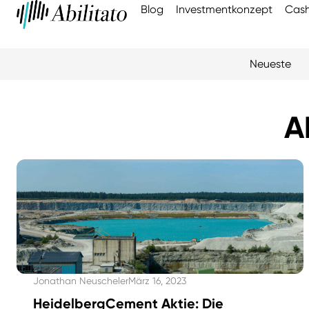
Blog
Investmentkonzept
Cash
Neueste
A
Jonathan Neuscheler
März 16, 2023
HeidelbergCement Aktie: Die