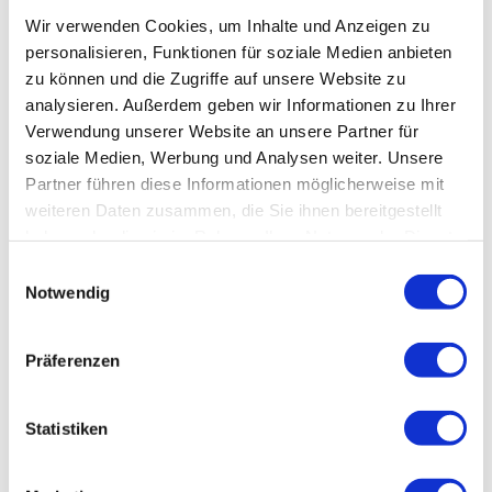
wirtschaftlichen Aufstieg
Wir verwenden Cookies, um Inhalte und Anzeigen zu
personalisieren, Funktionen für soziale Medien anbieten
Im Januar 2025 bin ich zum zweiten Mal nach Indien
zu können und die Zugriffe auf unsere Website zu
gereist. Vor Ort und im Zuge anschließender
Recherchen wollte ich herausfinden, wie die Nation
analysieren. Außerdem geben wir Informationen zu Ihrer
zu einem Industrieland aufsteigen wird. Außerdem
Verwendung unserer Website an unsere Partner für
gehe ich darauf ein, wie Anleger an den großen
soziale Medien, Werbung und Analysen weiter. Unsere
Wachstums- und Wertsteigerungschancen teilhaben
Partner führen diese Informationen möglicherweise mit
können.
weiteren Daten zusammen, die Sie ihnen bereitgestellt
haben oder die sie im Rahmen Ihrer Nutzung der Dienste
Jetzt lesen
gesammelt haben.
Einwilligungsauswahl
Notwendig
Präferenzen
Statistiken
Jonathan Neuscheler
August 10, 2024