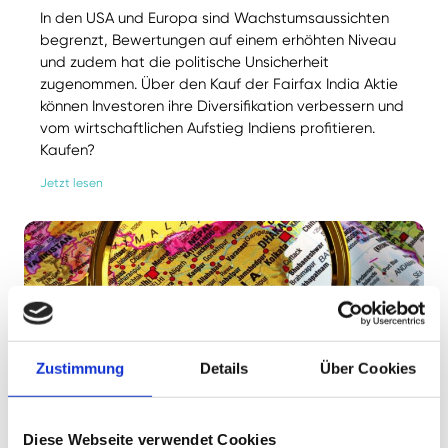
In den USA und Europa sind Wachstumsaussichten
begrenzt, Bewertungen auf einem erhöhten Niveau
und zudem hat die politische Unsicherheit
zugenommen. Über den Kauf der Fairfax India Aktie
können Investoren ihre Diversifikation verbessern und
vom wirtschaftlichen Aufstieg Indiens profitieren.
Kaufen?
Jetzt lesen
Zustimmung
Details
Über Cookies
Jonathan Neuscheler
Februar 14, 2025
Erfahrungsbericht Indien und indische
Aktien: So profitieren Anleger vom
Diese Webseite verwendet Cookies