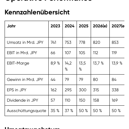
Kennzahlenübersicht
Jahr
2023
2024
2025
2026(e)
2027(e)
Umsatz in Mrd. JPY
741
753
778
820
853
EBIT in Mrd. JPY
66
107
105
112
119
EBIT-Marge
8,9 %
14,2
13,5
13,7 %
13,9 %
%
%
Gewinn in Mrd. JPY
44
79
79
80
84
EPS in JPY
162
295
300
315
338
Dividende in JPY
57
110
150
158
169
Ausschüttungsquote
35 %
37 %
50 %
50 %
50 %