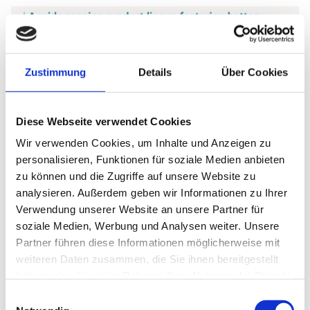
Zustimmung
Details
Über Cookies
Bildquelle: Jahresbericht 2025,
Makita
Diese Webseite verwendet Cookies
Makita hat drei Batterieplattformen im Angebot, die
Wir verwenden Cookies, um Inhalte und Anzeigen zu
jeweils für hunderte verschiedene Werkzeuge des
personalisieren, Funktionen für soziale Medien anbieten
Unternehmens genutzt werden können.
zu können und die Zugriffe auf unsere Website zu
analysieren. Außerdem geben wir Informationen zu Ihrer
Durch diese Plattform-Strategie gelingt es
Verwendung unserer Website an unsere Partner für
dem Unternehmen, Kunden an sich zu
soziale Medien, Werbung und Analysen weiter. Unsere
binden.
Partner führen diese Informationen möglicherweise mit
weiteren Daten zusammen, die Sie ihnen bereitgestellt
haben oder die sie im Rahmen Ihrer Nutzung der Dienste
Der Clou: Wer bereits über eine Makita-Batterie verfügt,
gesammelt haben.
Einwilligungsauswahl
muss bei der nächsten Werkzeuganschaffung nur noch