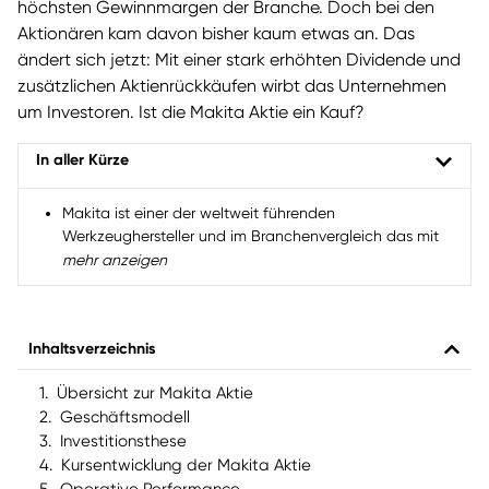
höchsten Gewinnmargen der Branche. Doch bei den
Aktionären kam davon bisher kaum etwas an. Das
ändert sich jetzt: Mit einer stark erhöhten Dividende und
zusätzlichen Aktienrückkäufen wirbt das Unternehmen
um Investoren. Ist die Makita Aktie ein Kauf?
In aller Kürze
Makita ist einer der weltweit führenden
Werkzeughersteller und im Branchenvergleich das mit
Abstand profitabelste Unternehmen.
mehr anzeigen
Bisher ist von den hohen Gewinnen kaum etwas bei
den Aktionären angekommen, da der Aufbau von
finanziellen Reserven im Vordergrund stand.
Inhaltsverzeichnis
Das ändert sich: Ab sofort beträgt die
Übersicht zur Makita Aktie
Ausschüttungsquote der Makita Aktie 50 % des
Geschäftsmodell
Gewinns (statt 35 %). Zusätzlich werden eigene Aktien
Investitionsthese
zurückgekauft.
Kursentwicklung der Makita Aktie
Wir erklären, welches Wertsteigerungspotential