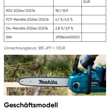
EUR
KGV 2026e/2027e
18,1/16,9
FCF-Rendite 2026e/2027e
4,1 %/4,5 %
Div.-Rendite 2026e/2027e
2,8 %/2,9 %
ISIN
JP3862400003
Umrechnungskurs: 185 JPY = 1 EUR
Geschäftsmodell