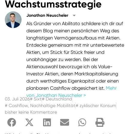
Wachstumsstrategie
Jonathan Neuscheler
Als Gründer von Abilitato schildere ich dir auf
diesem Blog meinen persönlichen Weg des
langfristigen Vermögensaufbaus mit Aktien.
Entdecke gemeinsam mit mir unterbewertete
Aktien, um Stück für Stück freier und
unabhängiger zu werden. Bei der
Aktienauswahl bevorzuge ich als Value-
Investor Aktien, deren Marktkapitalisierung
durch werthaltiges Eigenkapital oder einen
planbaren Cashflow abgesichert ist.
Mehr
von Jonathan Neuscheler >
03. Juli 2026
#
Sixt
#
Deutschland
#
Cashflow
,
Nachhaltige Mobilität
#
zyklischer Konsum
bisher keine Kommentare