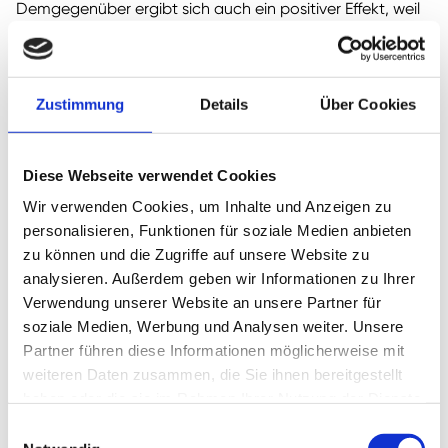
Demgegenüber ergibt sich auch ein positiver Effekt, weil
europäische Touristen verstärkt innerhalb Europas
verreisen.
Ob sich die Effekte ausgleichen oder ob einer der Effekte
Zustimmung
Details
Über Cookies
überwiegt, kann das Management aufgrund des
kurzfristigen Buchungsverhaltens aktuell noch nicht
einschätzen.
Diese Webseite verwendet Cookies
Prognose 2026
Wir verwenden Cookies, um Inhalte und Anzeigen zu
personalisieren, Funktionen für soziale Medien anbieten
Der Finanzvorstand bestätigte auf der
zu können und die Zugriffe auf unsere Website zu
Hauptversammlung 2026 die Jahresprognose (Umsatz +6
analysieren. Außerdem geben wir Informationen zu Ihrer
%, EBT-Marge im Bereich von 10 %).
Verwendung unserer Website an unsere Partner für
soziale Medien, Werbung und Analysen weiter. Unsere
Partner führen diese Informationen möglicherweise mit
weiteren Daten zusammen, die Sie ihnen bereitgestellt
haben oder die sie im Rahmen Ihrer Nutzung der Dienste
gesammelt haben.
Einwilligungsauswahl