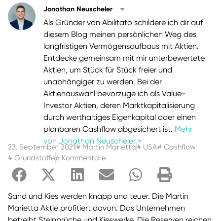
Jonathan Neuscheler
Als Gründer von Abilitato schildere ich dir auf
diesem Blog meinen persönlichen Weg des
langfristigen Vermögensaufbaus mit Aktien.
Entdecke gemeinsam mit mir unterbewertete
Aktien, um Stück für Stück freier und
unabhängiger zu werden. Bei der
Aktienauswahl bevorzuge ich als Value-
Investor Aktien, deren Marktkapitalisierung
durch werthaltiges Eigenkapital oder einen
planbaren Cashflow abgesichert ist.
Mehr
von Jonathan Neuscheler >
23. September 2021
#
Martin Marietta
#
USA
#
Cashflow
#
Grundstoffe
6 Kommentare
Sand und Kies werden knapp und teuer. Die Martin
Marietta Aktie profitiert davon. Das Unternehmen
betreibt Steinbrüche und Kieswerke. Die Reserven reichen