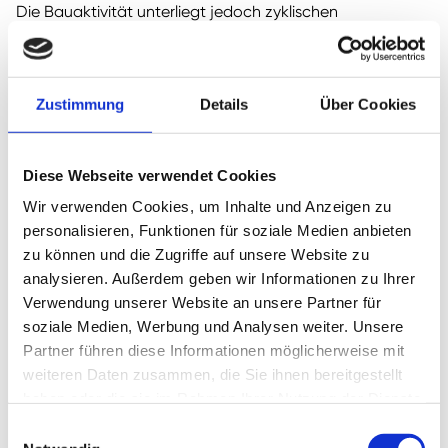
Die Bauaktivität unterliegt jedoch zyklischen
Schwankungen, wie die Grafik aufzeigt. 2005 wurden
noch 1,7 Mio. Häuser gebaut. Die Branche hat damals in
einem nicht nachhaltigen Boom gelebt. Daraufhin folgte
Zustimmung
Details
Über Cookies
die Finanzkrise. Die wirtschaftliche Lage trübte sich ein.
Die Bauaktivität ist stark eingebrochen. Anschließend
folgte eine viele Jahre andauernde Erholung. Allerdings
Diese Webseite verwendet Cookies
wurden selbst im Jahr 2020 noch immer 42 % weniger
Einfamilienhäuser gebaut als im Jahr 2005.
Wir verwenden Cookies, um Inhalte und Anzeigen zu
personalisieren, Funktionen für soziale Medien anbieten
Die Bauaktivität könnte in den nächsten Jahren weiter
zu können und die Zugriffe auf unsere Website zu
zulegen. Als Folge der Coronakrise ermöglichen einige
analysieren. Außerdem geben wir Informationen zu Ihrer
Arbeitgeber ihren Arbeitnehmern nun, den Arbeitsort frei
Verwendung unserer Website an unsere Partner für
auszusuchen. Genau diese neue Flexibilität könnte zu
soziale Medien, Werbung und Analysen weiter. Unsere
einem Anstieg der Bauaktivität führen. Außerhalb der
Partner führen diese Informationen möglicherweise mit
großen Städte ist es leiser, landschaftlich schöner und der
weiteren Daten zusammen, die Sie ihnen bereitgestellt
Traum vom Eigenheim ist bezahlbarer.
haben oder die sie im Rahmen Ihrer Nutzung der Dienste
gesammelt haben.
Wenn es zu einer erhöhten Bauaktivität von neuen
Einwilligungsauswahl