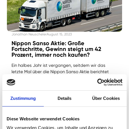
Jonathan Neuscheler
August 15, 2023
Nippon Sanso Aktie: Große
Fortschritte, Gewinn steigt um 42
Prozent, immer noch kaufen?
Ein halbes Jahr ist vergangen, seitdem wir das
letzte Mal über die Nippon Sanso Aktie berichtet
haben. Der Kurs legte seitdem um 31 Prozent, der
Gewinn sogar um 42 Prozent zu. Woher kommt die
Wachstumsdynamik und ist die Aktie immer noch
kaufenswert?
Zustimmung
Details
Über Cookies
Jetzt lesen
Diese Webseite verwendet Cookies
Wir verwenden Cookies, um Inhalte und Anzeigen zu