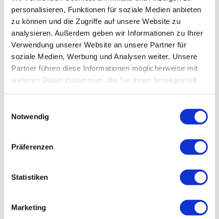
personalisieren, Funktionen für soziale Medien anbieten
zu können und die Zugriffe auf unsere Website zu
analysieren. Außerdem geben wir Informationen zu Ihrer
Verwendung unserer Website an unsere Partner für
soziale Medien, Werbung und Analysen weiter. Unsere
Partner führen diese Informationen möglicherweise mit
weiteren Daten zusammen, die Sie ihnen bereitgestellt
Jonathan Neuscheler
Februar 8, 2023
haben oder die sie im Rahmen Ihrer Nutzung der Dienste
Nippon Sanso Aktie im Update:
gesammelt haben.
Einwilligungsauswahl
Nachkauf bei dieser Value
Notwendig
Gelegenheit
Der japanische Industriegasehersteller hat seine Q4
Präferenzen
Zahlen veröffentlicht. Die haben es in sich: Fast 30
Prozent Gewinnwachstum in den USA und in Europa,
der Ausbau der Wasserstoff Pipeline und ein
Statistiken
Turnaround Plan für Japan. Ich habe die Nippon
Sanso Aktie nachgekauft.
Jetzt lesen
Marketing